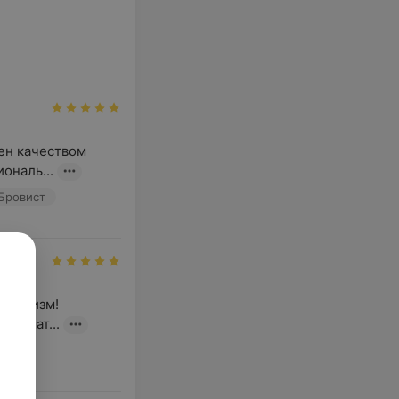
ен качеством 
ональ...
 Бровист
онализм! 
внимат...