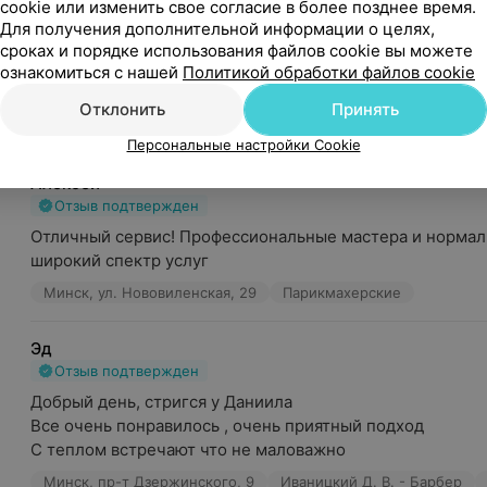
cookie или изменить свое согласие в более позднее время.
Владимир
Для получения дополнительной информации о целях,
Отзыв подтвержден
Рекомендую
сроках и порядке использования файлов cookie вы можете
Достойный салон. Быстро, качественно, уютно и главное
ознакомиться с нашей
Политикой обработки файлов cookie
Рекомендую
Отклонить
Принять
Минск, ул. Нововиленская, 29
Парикмахерские
Персональные настройки Cookie
Алексей
Отзыв подтвержден
Отличный сервис! Профессиональные мастера и нормал
широкий спектр услуг
Минск, ул. Нововиленская, 29
Парикмахерские
Эд
Отзыв подтвержден
Добрый день, стригся у Даниила 

Все очень понравилось , очень приятный подход

С теплом встречают что не маловажно
Минск, пр-т Дзержинского, 9
Иваницкий Д. В. - Барбер