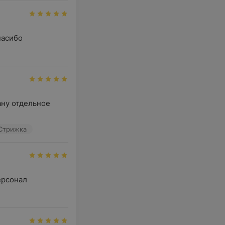
пасибо
ну отдельное 
Стрижка
ерсонал