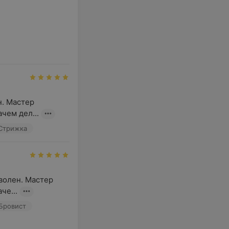
. Мастер 
чем дел...
Стрижка
олен. Мастер 
че...
 Бровист