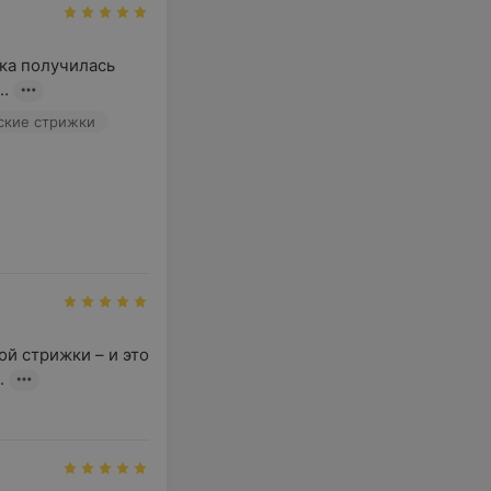
ка получилась 
..
кие стрижки
й стрижки – и это 
.