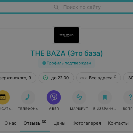
Поиск по сайту
THE BAZA (Это база)
Профиль подтвержден
2
зержинского, 9
до 22:00
Все адреса
30
ИСАТЬСЯ
ТЕЛЕФОНЫ
VIBER
МАРШРУТ
В ИЗБРАННОЕ
ВОПР
30
О нас
Отзывы
Цены
Фотогалерея
Контакты