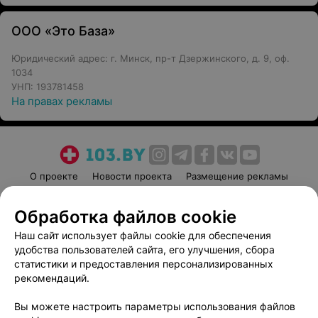
ООО «Это База»
Юридический адрес: г. Минск, пр-т Дзержинского, д. 9, оф.
1034
УНП: 193781458
На правах рекламы
О проекте
Новости проекта
Размещение рекламы
Медицинский маркетинг
Публичный договор
Обработка файлов cookie
Пользовательское соглашение
Способы оплаты
Наш сайт использует файлы cookie для обеспечения
Вакансии
Партнеры
удобства пользователей сайта, его улучшения, сбора
Написать руководителю 103.by
статистики и предоставления персонализированных
Написать в поддержку
рекомендаций.
Персональные настройки cookie
Вы можете настроить параметры использования файлов
Обработка персональных данных