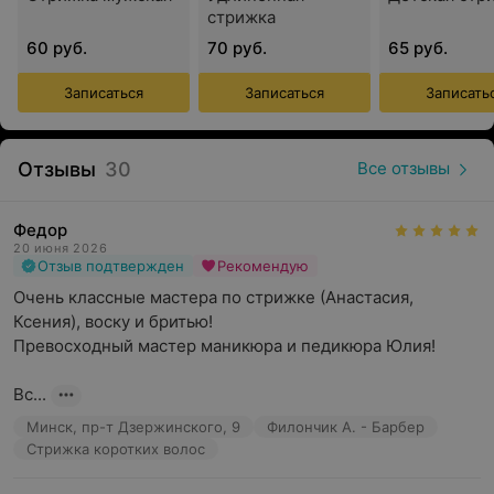
Имеется возможность приобретения подарочных
стрижка
сертификатов.
60 руб.
70 руб.
65 руб.
«THE BAZA (Это база)» — новая волна барберского
Записаться
Записаться
Записать
искусства. Индивидуальный путь к идеальному
стилю!
Отзывы
30
Все отзывы
Федор
20 июня 2026
Отзыв подтвержден
Рекомендую
Очень классные мастера по стрижке (Анастасия, 
Ксения), воску и бритью!

Превосходный мастер маникюра и педикюра Юлия!

Вс...
Минск, пр-т Дзержинского, 9
Филончик А. - Барбер
Стрижка коротких волос