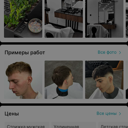
подчеркивают профессионализм и высокое качество
предоставляемых услуг, делая каждый визит в салон не
просто процедурой, а целым ритуалом, погружающим
клиента в мир стиля и изящества.
Здесь работает команда профессионалов:
Иван Климович
Примеры работ
Все фото
Лера Антоник
Даниил Иваницкий
Ксения Жевнеровская
Каждый из них обладает высоким уровнем мастерства
и вниманием к деталям, что делает процесс
преображения истинным искусством, покоряя сердца
посетителей.
Цены
Все цены
В салоне есть WI-FI, чай/кофе с собой.
Стрижка мужская
Удлиненная
Детская стр