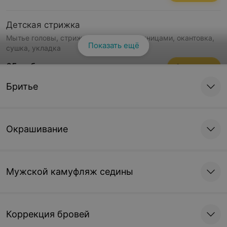
Детская стрижка
Мытье головы, стрижка машинкой, ножницами, окантовка,
Показать ещё
сушка, укладка
65 руб.
Записаться
Бритье
Стрижка бороды и усов
Подбор формы бороды под тип лица и образа,
распаривание кожи лица, еоррекция бороды с использов
Окрашивание
55 руб.
Записаться
Мужской камуфляж седины
Комплекс «Отец + сын»
Мытье головы, стрижка машинкой, ножницами, окантовка,
сушка, укладка
Коррекция бровей
100 руб.
Записаться