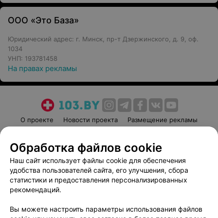
ООО «Это База»
Юридический адрес: г. Минск, пр-т Дзержинского, д. 9, оф.
1034
УНП: 193781458
На правах рекламы
О проекте
Новости проекта
Размещение рекламы
Медицинский маркетинг
Публичный договор
Обработка файлов cookie
Пользовательское соглашение
Способы оплаты
Наш сайт использует файлы cookie для обеспечения
Вакансии
Партнеры
удобства пользователей сайта, его улучшения, сбора
Написать руководителю 103.by
статистики и предоставления персонализированных
Написать в поддержку
рекомендаций.
Персональные настройки cookie
Вы можете настроить параметры использования файлов
Обработка персональных данных