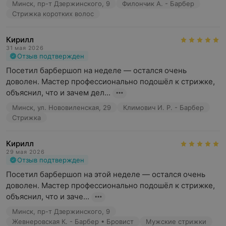
седину, но желает придать волосам более ровный
Минск, пр-т Дзержинского, 9
Филончик А. - Барбер
тон.
Стрижка коротких волос
Кирилл
31 мая 2026
Окрашивание бороды
Отзыв подтвержден
Посетил барбершоп на неделе — остался очень 
доволен. Мастер профессионально подошёл к стрижке, 
объяснил, что и зачем дел...
Окрашивание бороды
— услуга, которая позволяет
Минск, ул. Нововиленская, 29
Климович И. Р. - Барбер
придать волосам насыщенный оттенок и создать
Стрижка
гармоничный образ. Этот процесс может быть
особенно полезен тем, кто хочет затемнить седые
Кирилл
волосы или выровнять цвет бороды, чтобы она
29 мая 2026
выглядела более однородной и ухоженной.
Отзыв подтвержден
Посетил барбершоп на этой неделе — остался очень 
Специалисты используют стойкие красящие
доволен. Мастер профессионально подошёл к стрижке, 
составы, разработанные специально для мужской
объяснил, что и заче...
бороды.
Минск, пр-т Дзержинского, 9
Эти средства подбираются с учётом структуры
Жевнеровская К. - Барбер • Бровист
Мужские стрижки