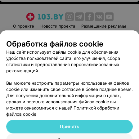
О проекте
Новости проекта
Размещение рекламы
Медицинский маркетинг
Публичный договор
Обработка файлов cookie
Пользовательское соглашение
Способы оплаты
Наш сайт использует файлы cookie для обеспечения
Вакансии
Партнеры
удобства пользователей сайта, его улучшения, сбора
Написать руководителю 103.by
статистики и предоставления персонализированных
Написать в поддержку
рекомендаций.
Персональные настройки cookie
Вы можете настроить параметры использования файлов
Обработка персональных данных
cookie или изменить свое согласие в более позднее время.
Для получения дополнительной информации о целях,
сроках и порядке использования файлов cookie вы
можете ознакомиться с нашей
Политикой обработки
файлов cookie
Принять
© 2026 ООО «Артокс Лаб», УНП 191700409
| 220012, Республика Беларусь,
г. Минск, улица Толбухина, 2, пом. 16 | help@103.by