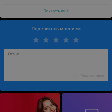
волос, чтобы окрашивание было стойким и удобным
в уходе.
Показать ещё
Окрашивание бороды можно выполнять в различных
техниках: от однотонного покрытия до
комбинированных вариантов, например, затемнения
Поделитесь мнением
контура или лёгкого осветления кончиков для
создания объёма.
Эта процедура подчёркивает ухоженный вид бороды и
помогает дополнить общий стиль.
Окрашивание волос, бороды и маскировка седины
—
это востребованные парикмахерские услуги, которые
Рекомендую
могут помочь мужчинам выглядеть стильно и
уверенно.