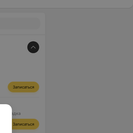
Записаться
а, укладка
Записаться