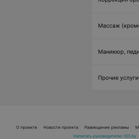
Включает в себя с
100 руб.
Массаж (кроме
Комплекс: мужс
Включает в себя 
55 руб.
Маникюр, пед
Комплекс: стр
Прочие услуги
Включает в себя 
90 руб.
Комплекс: стри
бровей
О проекте
Новости проекта
Размещение рекламы
М
145 руб.
Написать руководителю 103.by