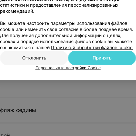
статистики и предоставления персонализированных
ка
рекомендаций.
ижка машинкой, ножницами, окантовка, сушка, укладка
Вы можете настроить параметры использования файлов
cookie или изменить свое согласие в более позднее время.
Показать ещё
Для получения дополнительной информации о целях,
сроках и порядке использования файлов cookie вы можете
ознакомиться с нашей
Политикой обработки файлов cookie
ы и усов
ды под тип лица и образа, распаривание кожи лица, еоррекци
Отклонить
Принять
Персональные настройки Cookie
ц + сын»
ижка машинкой, ножницами, окантовка, сушка, укладка
фляж седины
жка + коррекция бороды + удаление волос воском
овей