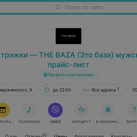
Поиск по сайту
трижки — THE BAZA (Это база) мужск
прайс-лист
Профиль подтвержден
2
зержинского, 9
до 22:00
Все адреса
30
ИСАТЬСЯ
ТЕЛЕФОНЫ
VIBER
МАРШРУТ
В ИЗБРАННОЕ
ВОПР
30
О нас
Отзывы
Цены
Фотогалерея
Контакты