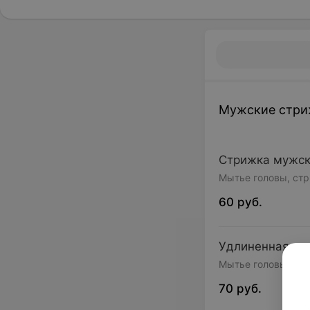
Мужские стри
Стрижка мужс
Мытье головы, стр
60 руб.
Удлиненная ст
Мытье головы, стр
70 руб.